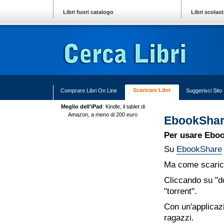
Top
Vai
Sections
ai
Libri fuori catalogo
Libri scolast
contenuti.
|
Sezioni
Spostati
sulla
navigazione
Scaricare Libri
Comprare Libri On Line
Suggerisci Sito
Meglio dell'iPad
: Kindle, il tablet di
Amazon, a meno di 200 euro
EbookSha
Per usare Eboo
Su
EbookShare
Ma come scaric
Cliccando su "
"torrent".
Con un'applicazi
ragazzi.