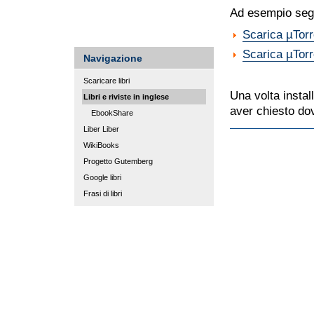
Ad esempio seg
Scarica µTor
Scarica µTor
Navigazione
Scaricare libri
Una volta install
Libri e riviste in inglese
aver chiesto dov
EbookShare
Liber Liber
Azioni
sul
WikiBooks
documento
Progetto Gutemberg
Google libri
Frasi di libri