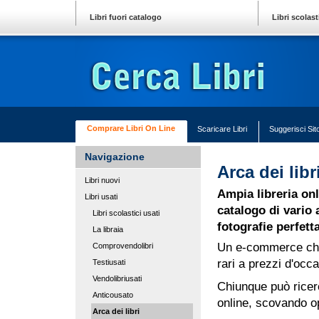
Top
Vai
Sections
ai
Libri fuori catalogo
Libri scolast
contenuti.
|
Sezioni
Spostati
sulla
navigazione
Comprare Libri On Line
Scaricare Libri
Suggerisci Sit
Navigazione
Arca dei libr
Libri nuovi
Ampia libreria onl
Libri usati
catalogo di vario 
Libri scolastici usati
fotografie perfet
La libraia
Un e-commerce chiar
Comprovendolibri
rari a prezzi d'occ
Testiusati
Vendolibriusati
Chiunque può ricerca
Anticousato
online, scovando ope
Arca dei libri